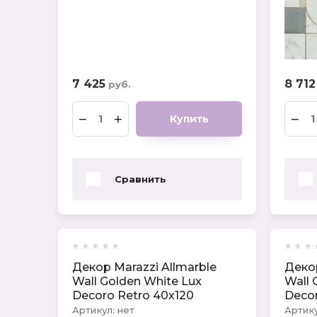
7 425
8 712
руб.
−
+
−
Купить
Сравнить
Декор Marazzi Allmarble
Декор
Wall Golden White Lux
Wall 
Decoro Retro 40x120
Decor
Артикул:
нет
Артику