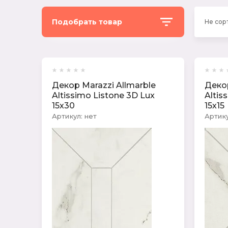
Подобрать товар
Не сор
Цена:
Декор Marazzi Allmarble
Декор
Altissimo Listone 3D Lux
Altis
15х30
15х15
Артикул:
нет
Артику
Производитель:
MARAZZI(Италия)
Размер: