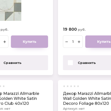
19 800
руб.
руб.
+
−
+
Купить
Купить
Сравнить
Сравнить
 Marazzi Allmarble
Декор Marazzi Allmarb
Golden White Satin
Wall Golden White Sati
o Club 40x120
Decoro Foliage 80x120
л:
нет
Артикул:
нет