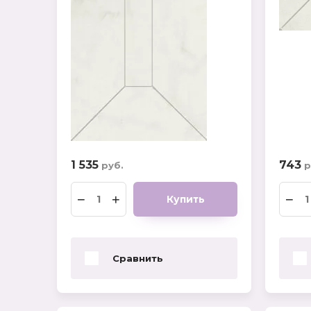
Форма:
Страна:
1 535
743
руб.
р
−
+
−
Купить
Сравнить