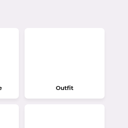
Цена (руб.):
Название:
Артикул:
Текст:
e
Outfit
Выберите категорию:
Выберите...