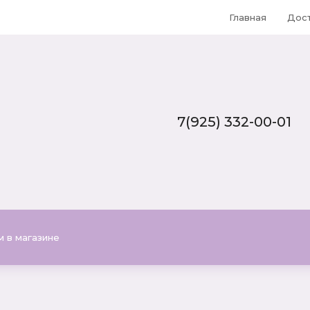
Главная
Дос
7(925) 332-00-01
Тел
7(925) 332-00-01
Почта
Plitka-office@yandex.ru