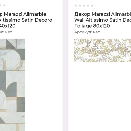
 Marazzi Allmarble
Декор Marazzi Allmarb
Altissimo Satin Decoro
Wall Altissimo Satin De
40x120
Foliage 80x120
л:
нет
Артикул:
нет