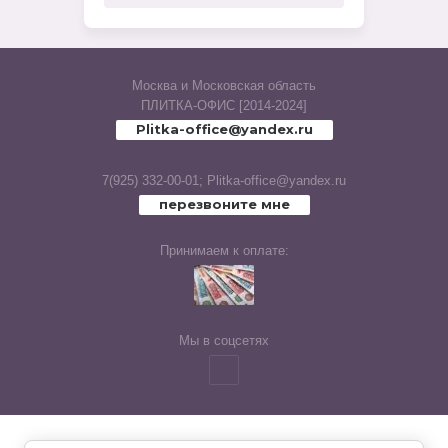
Имитация паркета 2x-полосный
Rubio (Laparet
Имитация паркета 3x-полосный
Москва и Московская область
Caravan (Laparet
Класс ламината:
ПЛИТКА-ОФИС [2014-2024]
Plitka-office@yandex.ru
32
Cassiopea (Laparet
7(925) 332-00-01;
Plitka-office@yandex.ru
33
Champagne (Laparet
перезвоните мне
34
Land (Laparet
Принимаем к оплате:
31
Chance (Laparet
Наличие фаски ламината:
Мы в соцсетях
Concrete (Laparet
4х-сторонняя
Универсальные элементы
нет
(Laparet
4 U