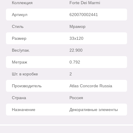
Коллекция
Forte Dei Marmi
Arno (Laparet
Orlando
Siena
Артикул
620070002441
Стиль
Мрамор
Marimba (Laparet
Tirol
Sandwood
Размер
33x120
Ivory (Laparet
Metallica
Sevilla
Вес/упак.
22.900
Aspen (Laparet
Sintonia
Soul
Метраж
0.792
Aston (Laparet
Ньютрон
Slate
Шт. в коробке
2
Производитель
Atlas Concorde Russia
Atlas (Laparet
Malibu
Sonata
Страна
Россия
Atria (Laparet
Ganna
Illusion
Назначение
Декоративные элементы
Aura (Laparet
Frida
Finwood
Bastion беж (Laparet
Monica
Fortuna