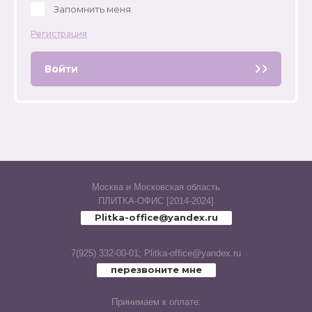
Запомнить меня
Rubio (Laparet
Регистрация
Caravan (Laparet
Войти
Cassiopea (Laparet
Champagne (Laparet
Land (Laparet
Москва и Московская область
ПЛИТКА-ОФИС [2014-2024]
Chance (Laparet
Plitka-office@yandex.ru
Concrete (Laparet
7(925) 332-00-01;
Plitka-office@yandex.ru
перезвоните мне
Универсальные элементы
(Laparet
Принимаем к оплате: