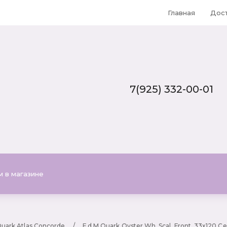
Главная
Дос
7(925) 332-00-01
Тел
7(925) 332-00-01
Почта
Plitka-office@yandex.ru
Quark Atlas Concorde
     /     
F.d.M.Quark Oyster Wh. Scal. Front. 33x120