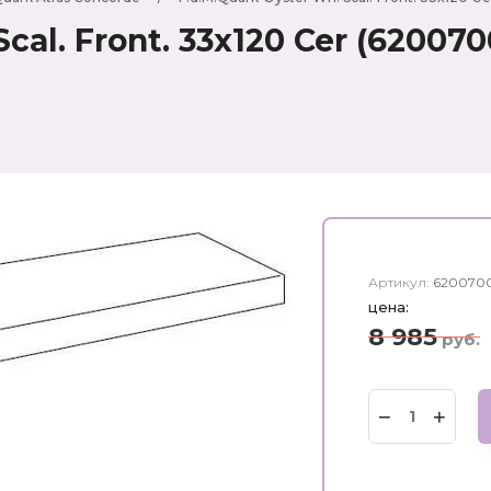
Scal. Front. 33x120 Cer (6200
Артикул:
620070
цена:
8 985
руб.
−
+