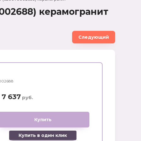
Цена (руб.):
70002688) керамогранит
Следующий
Название:
Артикул:
002688
Текст:
7 637
руб.
Купить
Выберите категорию:
Выберите...
Купить в один клик