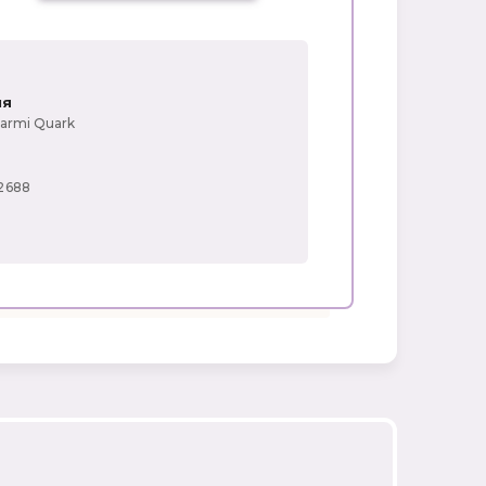
Производитель:
Выберите...
ия
Новинка:
Marmi Quark
Выберите...
2688
Спецпредложение:
Выберите...
Результатов на странице:
5
Найти