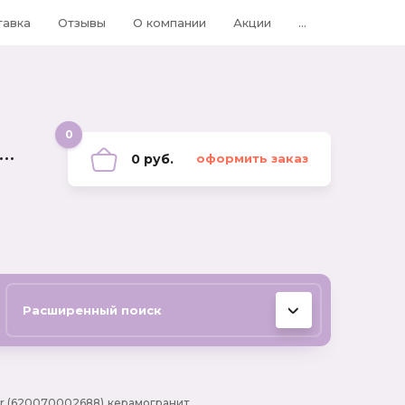
тавка
Отзывы
О компании
Акции
...
0
0 руб.
оформить заказ
Расширенный поиск
 Cer (620070002688) керамогранит