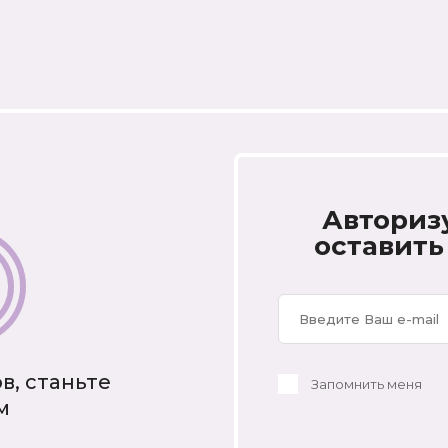
Авториз
оставить
в, станьте
Запомнить меня
м