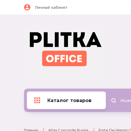
Личный кабинет
Каталог товаров
Главная
     /     
Atlas Concorde Russia
     /     
Forte Dei Marmi 