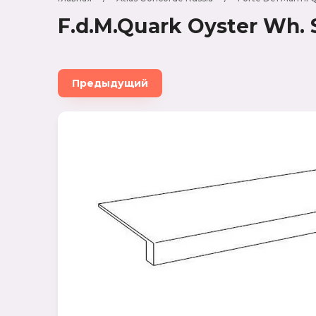
Ламинат
F.d.M.Quark Oyster Wh. 
Atlas Concorde Russia
VITRA
Предыдущий
LAPARET
CRETO
Simpolo (Индия)
Maimoon (Индия)
Marazzi (Италия)
Meissen Keramik (Германия)