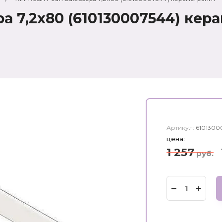
copa 7,2x80 (610130007544) ке
Артикул:
6101300
цена:
1 257
руб.
−
+