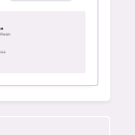
Производитель:
Выберите...
ия
Новинка:
 Resin
Выберите...
544
Спецпредложение:
Выберите...
Результатов на странице:
5
Найти