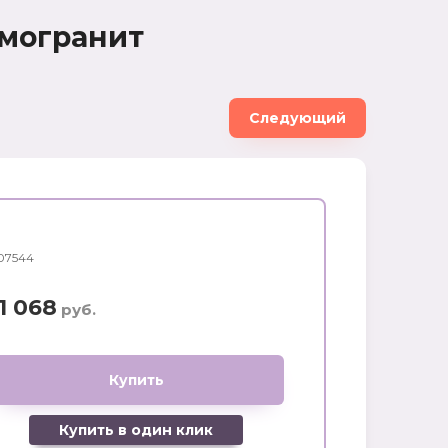
Цена (руб.):
рамогранит
Следующий
Название:
Артикул:
07544
Текст:
1 068
руб.
Купить
Выберите категорию:
Выберите...
Купить в один клик