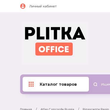
Личный кабинет
Каталог товаров
Главная
     /     
Atlas Concorde Russia
     /     
Rinascente Resin
 