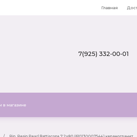
Главная
Дос
7(925) 332-00-01
Тел
7(925) 332-00-01
Почта
Plitka-office@yandex.ru
    /     
Rin. Resin Pearl Battiscopa 7,2x80 (610130007544) керамогранит