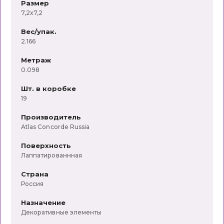
Размер
7,2x7,2
Arno (Laparet
Orlando
Siena
Вес/упак.
2.166
Marimba (Laparet
Tirol
Sandwood
Метраж
0.098
Ivory (Laparet
Metallica
Sevilla
Шт. в коробке
Aspen (Laparet
Sintonia
Soul
19
Производитель
Aston (Laparet
Ньютрон
Slate
Atlas Concorde Russia
Поверхность
Atlas (Laparet
Malibu
Sonata
Лаппатированнная
Atria (Laparet
Ganna
Illusion
Страна
Россия
Aura (Laparet
Frida
Finwood
Назначение
Декоративные элементы
Bastion беж (Laparet
Monica
Fortuna