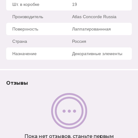
Шт. в коробке
19
Rubio (Laparet
Производитель
Atlas Concorde Russia
Поверхность
Лаппатированнная
Caravan (Laparet
Страна
Россия
Cassiopea (Laparet
Назначение
Декоративные элементы
Champagne (Laparet
Land (Laparet
Отзывы
Chance (Laparet
Concrete (Laparet
Универсальные элементы
(Laparet
Пока нет отзывов, станьте первым