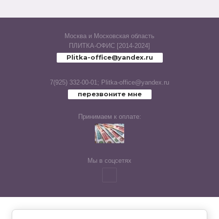
Echo (Laparet
Capella (Laparet
Москва и Московская область
ПЛИТКА-ОФИС [2014-2024]
Eden (Laparet
Plitka-office@yandex.ru
Elektra (Laparet
7(925) 332-00-01;
Plitka-office@yandex.ru
перезвоните мне
Elise (Laparet
Принимаем к оплате:
Emperador Brown (Laparet
Enya (Laparet
Мы в соцсетях
Eridan (Laparet
Envy (Laparet