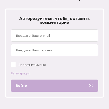
Country (Laparet
Craft (Laparet
Авторизуйтесь, чтобы оставить
комментарий
Crystal (Laparet
Diadema (Laparet
Diamond (Laparet
Cromat (Laparet
Запомнить меня
Регистрация
Calacatta Carve (Laparet
Войти
Disco (Laparet
Dreams (Laparet