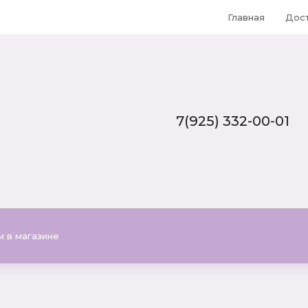
Главная
Дос
7(925) 332-00-01
Тел
7(925) 332-00-01
Почта
Plitka-office@yandex.ru