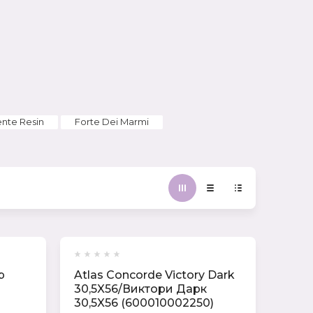
Цена (руб.):
Название:
ente Resin
Forte Dei Marmi
Артикул:
Текст:
Выберите категорию:
p
Atlas Concorde Victory Dark
30,5X56/Виктори Дарк
Выберите...
30,5X56 (600010002250)