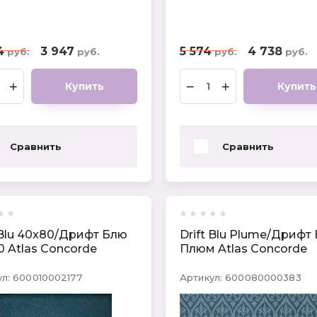
4
3 947
5 574
4 738
руб.
руб.
руб.
руб.
+
−
+
Купить
Купить
Сравнить
Сравнить
 Blu 40x80/Дрифт Блю
Drift Blu Plume/Дрифт
 Atlas Concorde
Плюм Atlas Concorde
л:
600010002177
Артикул:
600080000383