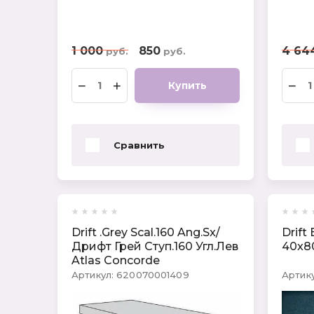
1 000
850
4 64
руб.
руб.
−
+
−
Купить
Сравнить
Drift .Grey Scal.160 Ang.Sx/
Drift
Дрифт Грей Ступ.160 Угл.Лев
40x80
Atlas Concorde
Артикул:
620070001409
Артику