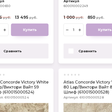
ул
Артикул
000650
600010002249
6
13 495
1 000
850
руб.
руб.
руб.
руб.
+
−
+
Купить
Купить
Сравнить
Сравнить
 Concorde Victory White
Atlas Concorde Victory
p/Виктори Вайт 59
80 Lap/Виктори Вайт 
 (610015000524)
Шлиф (610015000528)
л:
610015000524
Артикул:
610015000528