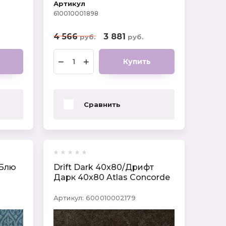
Артикул
610010001898
4 566
3 881
руб.
руб.
−
+
Купить
Сравнить
 Блю
Drift Dark 40x80/Дрифт
Дарк 40x80 Atlas Concorde
Артикул:
600010002179