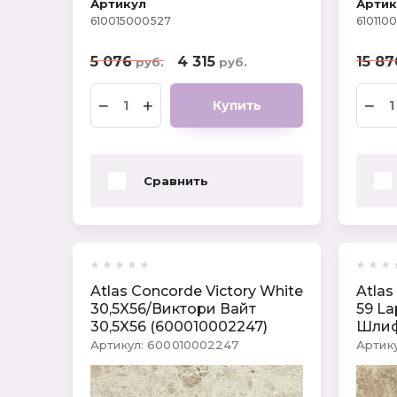
Артикул
Артик
610015000527
610110
5 076
4 315
15 87
руб.
руб.
−
+
−
Купить
Сравнить
Atlas Concorde Victory White
Atlas
30,5X56/Виктори Вайт
59 La
30,5X56 (600010002247)
Шлиф
Артикул:
600010002247
Артику