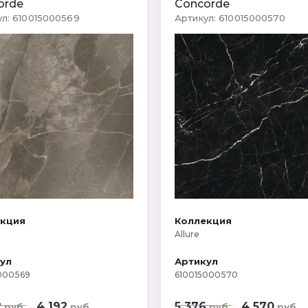
orde
Concorde
л:
610015000569
Артикул:
610015000570
екция
Коллекция
Allure
ул
Артикул
000569
610015000570
2
4 192
5 376
4 570
руб.
руб.
руб.
руб.