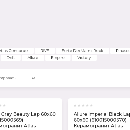
Atlas Concorde
RIVE
Forte Dei Marmi Rock
Rinasc
Drift
Allure
Empire
Victory
тировать
e Grey Beauty Lap 60x60
Allure Imperial Black La
15000569)
60x60 (610015000570)
могранит Atlas
Керамогранит Atlas