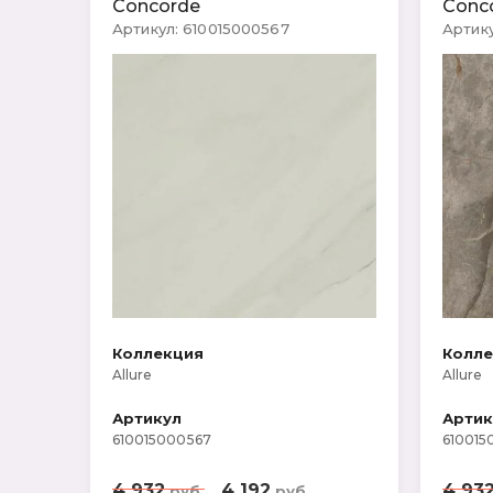
Kerranova (Россия)
Concorde
Conc
Артикул:
610015000567
Артику
CERSANIT
Litokol (Россия)
МОЗАИКА
Коллекция
Колл
Allure
Allure
Артикул
Артик
610015000567
610015
4 932
4 192
4 93
руб.
руб.