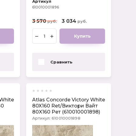
Артикул
610010001896
3 570
3 034
руб.
руб.
−
+
Купить
Сравнить
 White
Atlas Concorde Victory White
80
80X160 Ret/Виктори Вайт
80X160 Рет (610010001898)
Артикул:
610010001898