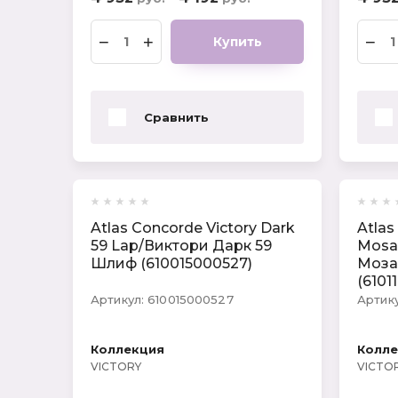
−
+
−
Купить
Сравнить
Atlas Concorde Victory Dark
Atlas
59 Lap/Виктори Дарк 59
Mosa
Шлиф (610015000527)
Моза
(6101
Артикул:
610015000527
Артику
Коллекция
Колл
VICTORY
VICTO