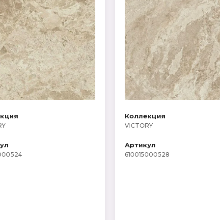
екция
Коллекция
RY
VICTORY
ул
Артикул
000524
610015000528