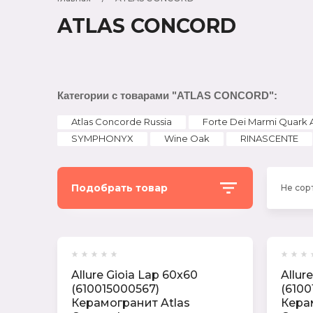
Ламинат
ATLAS CONCORD
Atlas Concorde Russia
VITRA
Категории с товарами "ATLAS CONCORD":
LAPARET
Atlas Concorde Russia
Forte Dei Marmi Quark 
SYMPHONYX
Wine Oak
RINASCENTE
CRETO
Simpolo (Индия)
Подобрать товар
Не сор
Maimoon (Индия)
Marazzi (Италия)
Цена:
Allure Gioia Lap 60x60
Allur
Meissen Keramik (Германия)
(610015000567)
(6100
Керамогранит Atlas
Кера