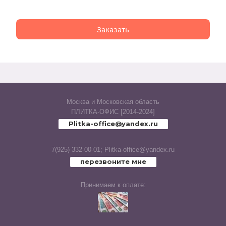
Rubio (Laparet
Заказать
Caravan (Laparet
Cassiopea (Laparet
Champagne (Laparet
Москва и Московская область
ПЛИТКА-ОФИС [2014-2024]
Plitka-office@yandex.ru
Land (Laparet
Chance (Laparet
7(925) 332-00-01;
Plitka-office@yandex.ru
перезвоните мне
Concrete (Laparet
Принимаем к оплате:
Универсальные элементы
(Laparet