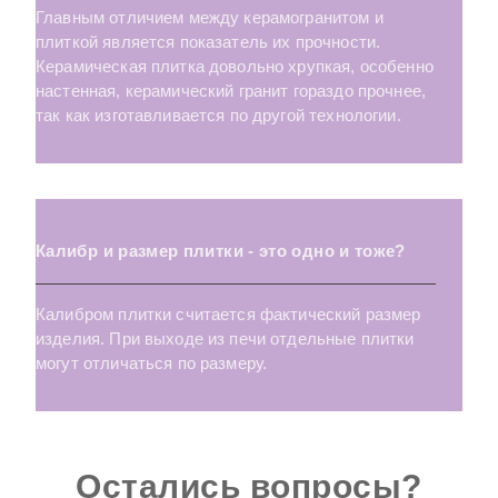
Главным отличием между керамогранитом и
плиткой является показатель их прочности.
Arno (Laparet
Orlando
Siena
Керамическая плитка довольно хрупкая, особенно
настенная, керамический гранит гораздо прочнее,
Marimba (Laparet
Tirol
Sandwood
так как изготавливается по другой технологии.
Ivory (Laparet
Metallica
Sevilla
Aspen (Laparet
Sintonia
Soul
Калибр и размер плитки - это одно и тоже?
Aston (Laparet
Ньютрон
Slate
Калибром плитки считается фактический размер
Atlas (Laparet
Malibu
Sonata
изделия. При выходе из печи отдельные плитки
могут отличаться по размеру.
Atria (Laparet
Ganna
Illusion
Aura (Laparet
Frida
Finwood
Остались вопросы?
Bastion беж (Laparet
Monica
Fortuna