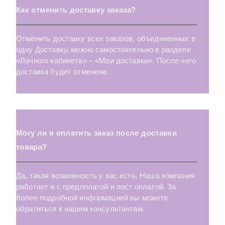
Выберите...
Как отменить доставку заказа?
OAKWOOD
Polaris бежевый (Laparet
Crystal
GRANDWOOD
Carpet
Производитель:
Отменить доставку всех заказов, объединенных в
LIQUIDSILK
Lilit (Laparet
Whitewood
CLASSIC OAK
Carly
Выберите...
одну Доставку, можно самостоятельно в разделе
«Личного кабинета» – «Мои доставки». После чего
LUCIDWOOD
Terra (Laparet
Forestina
Cemento
доставка будет отменена.
Результатов на странице:
5
RIGATO
Shine (Laparet
Mono
Calacatta
ROYALWOOD
Sweep (Laparet
Lorenzo
Wood
Найти
Могу ли я оплатить заказ после доставки
SANDSTONE
Loft (Laparet
Purity
Vegas
товара?
SOFTWOOD
Clear (Laparet
Heidelberg
Evolution
Да, такая возможность у вас есть. Наша компания
работает и с предоплатой и пост оплатой. За
STATUARIO
Alaska (Laparet
Eva
Effecta
более подробной информацией вы можете
обратиться к нашим консультантам.
SANDBARK
Allure (Laparet
Primavera
Tiffany