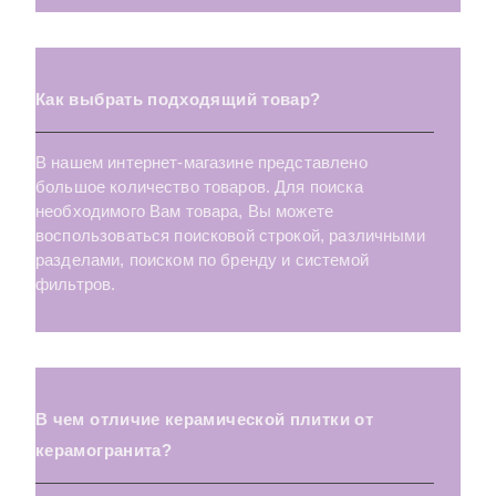
SILKMARBLE
Alvaro (Laparet
Naomi
Terrazzo
Как выбрать подходящий товар?
STONESYSTEM
Alabama (Laparet
Poluna
Townhouse
SOFTCEPPO
Aquatic (Laparet
New Wood
Omnia
В нашем интернет-магазине представлено
большое количество товаров. Для поиска
необходимого Вам товара, Вы можете
WALNUT
Arctic (Laparet
Grusha
Orion
воспользоваться поисковой строкой, различными
разделами, поиском по бренду и системой
WOOD-X
Lord (Laparet
Style
Oriental
фильтров.
TERRAZZO-X
Alcor (Laparet
Lotani
Santorini
VIVIDWOOD
Arena (Laparet
Space Stone
Scandic
В чем отличие керамической плитки от
URBANCHIC
Aria (Laparet
Tropicano
Sunrise
керамогранита?
QUARSTONE
Oliver (Laparet
Alma
Stream